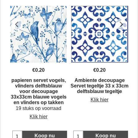
€
0.20
€
0.20
r
papieren servet vogels,
Ambiente decoupage
n
vlinders delftsblauw
Servet tegeltje 33 x 33cm
il,
voor decoupage
delftsblauw tegeltje
e
33x33cm blauwe vogels
Klik hier
en vlinders op takken
19 stuks op voorraad
Klik hier
Koop nu
Koop nu