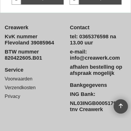
Creawerk
Contact
KvK nummer
tel: 0365376598 na
Flevoland 39085964
13.00 uur
BTW nummer
e-mail:
820422605.B01
info@creawerk.com
afhalen bestelling op
Service
afspraak mogelijk
Voorwaarden
Bankgegevens
Verzendkosten
ING Bank:
Privacy
NL03INGB0005179572
tnv Creawerk