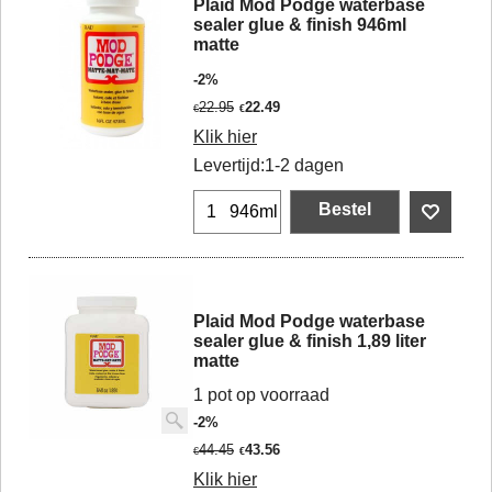
Plaid Mod Podge waterbase
sealer glue & finish 946ml
matte
-2%
22.95
22.49
€
€
Klik hier
Levertijd:
1-2 dagen
Bestel
946ml
Plaid Mod Podge waterbase
sealer glue & finish 1,89 liter
matte
1 pot op voorraad
-2%
44.45
43.56
€
€
Klik hier