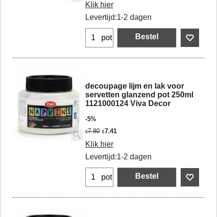
Klik hier
Levertijd:
1-2 dagen
Bestel
pot
decoupage lijm en lak voor
servetten glanzend pot 250ml
1121000124 Viva Decor
-5%
7.80
7.41
€
€
Klik hier
Levertijd:
1-2 dagen
Bestel
pot