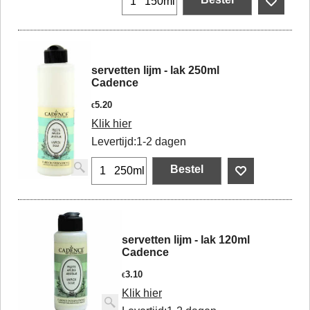
150ml
servetten lijm - lak 250ml
Cadence
5.20
€
Klik hier
Levertijd:
1-2 dagen
Bestel
250ml
servetten lijm - lak 120ml
Cadence
3.10
€
Klik hier