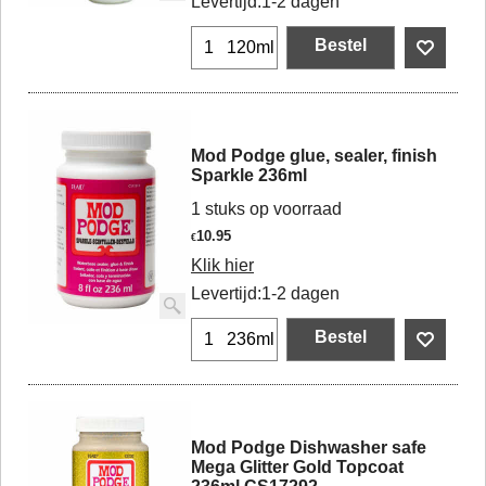
Levertijd:
1-2 dagen
Bestel
120ml
Mod Podge glue, sealer, finish
Sparkle 236ml
1 stuks op voorraad
10.95
€
Klik hier
Levertijd:
1-2 dagen
Bestel
236ml
Mod Podge Dishwasher safe
Mega Glitter Gold Topcoat