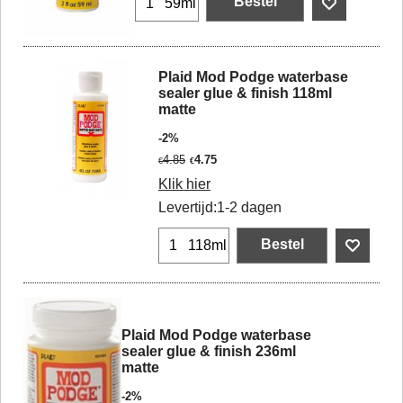
Bestel
59ml
Plaid Mod Podge waterbase
sealer glue & finish 118ml
matte
-2%
4.85
4.75
€
€
Klik hier
Levertijd:
1-2 dagen
Bestel
118ml
Plaid Mod Podge waterbase
sealer glue & finish 236ml
matte
-2%