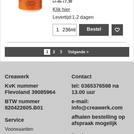
7.45
7.30
€
€
Klik hier
Levertijd:
1-2 dagen
Bestel
236ml
1
2
3
Volgende >
Creawerk
Contact
KvK nummer
tel: 0365376598 na
Flevoland 39085964
13.00 uur
BTW nummer
e-mail:
820422605.B01
info@creawerk.com
afhalen bestelling op
Service
afspraak mogelijk
Voorwaarden