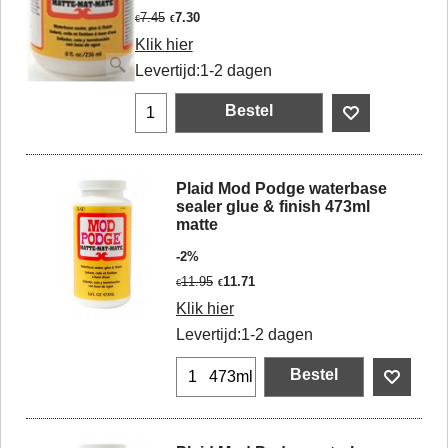
7.45
7.30
€
€
Klik hier
Levertijd:
1-2 dagen
Bestel
Plaid Mod Podge waterbase
sealer glue & finish 473ml
matte
-2%
11.95
11.71
€
€
Klik hier
Levertijd:
1-2 dagen
Bestel
473ml