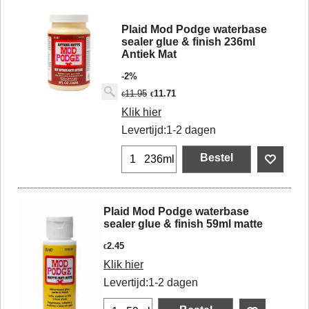
Plaid Mod Podge waterbase
sealer glue & finish 236ml
Antiek Mat
-2%
11.95
11.71
€
€
Klik hier
Levertijd:
1-2 dagen
Bestel
236ml
Plaid Mod Podge waterbase
sealer glue & finish 59ml matte
2.45
€
Klik hier
Levertijd:
1-2 dagen