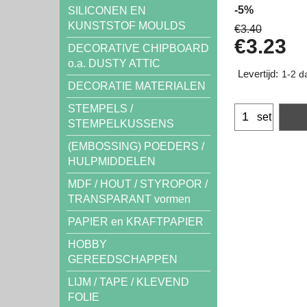
-5%
SILICONEN EN
KUNSTSTOF MOULDS
€
3.40
€
3.23
DECORATIVE CHIPBOARD
o.a. DUSTY ATTIC
Levertijd:
1-2 d
DECORATIE MATERIALEN
STEMPELS /
set
STEMPELKUSSENS
(EMBOSSING) POEDERS /
HULPMIDDELEN
MDF / HOUT / STYROPOR /
TRANSPARANT vormen
PAPIER en KRAFTPAPIER
HOBBY
GEREEDSCHAPPEN
LIJM / TAPE / KLEVEND
FOLIE