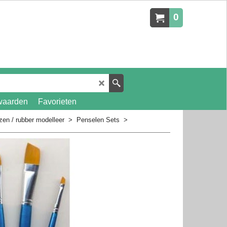
0
waarden
Favorieten
en / rubber modelleer
>
Penselen Sets
>