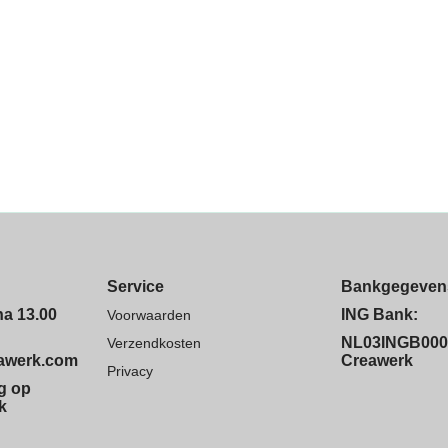
Service
Bankgegeven
na 13.00
ING Bank:
Voorwaarden
NL03INGB000
Verzendkosten
eawerk.com
Creawerk
Privacy
ng op
k