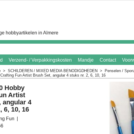
e hobbyartikelen in Almere
id
Verzend- / Verpakkingskosten
Mandje
Contact
Voor
e
>
SCHILDEREN / MIXED MEDIA BENODIGDHEDEN
>
Penselen / Sponz
afting Fun Artist Brush Set, angular 4 stuks nr. 2, 6, 10, 16
0 Hobby
un Artist
 angular 4
, 6, 10, 16
ing Fun
56