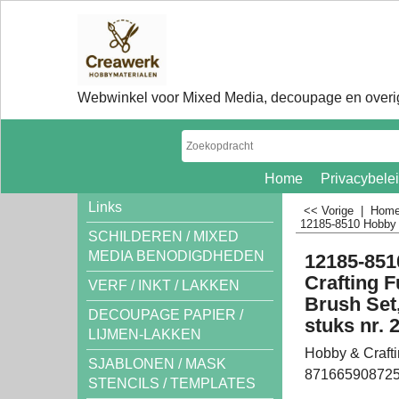
Webwinkel voor Mixed Media, decoupage en overig
Home
Privacybele
Links
<< Vorige
|
Hom
12185-8510 Hobby Cr
SCHILDEREN / MIXED
MEDIA BENODIGDHEDEN
12185-851
Crafting F
VERF / INKT / LAKKEN
Brush Set,
DECOUPAGE PAPIER /
stuks nr. 2
LIJMEN-LAKKEN
Hobby & Craft
SJABLONEN / MASK
87166590872
STENCILS / TEMPLATES