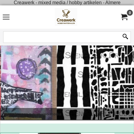
Creawerk - mixed media / hobby artikelen - Almere
0
stencils voor o.a. mixed media