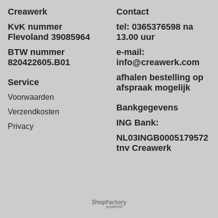
Creawerk
Contact
KvK nummer
tel: 0365376598 na
Flevoland 39085964
13.00 uur
BTW nummer
e-mail:
820422605.B01
info@creawerk.com
afhalen bestelling op
Service
afspraak mogelijk
Voorwaarden
Bankgegevens
Verzendkosten
ING Bank:
Privacy
NL03INGB0005179572
tnv Creawerk
Webwinkel gemaakt met
ShopFactory webwinkel
software.