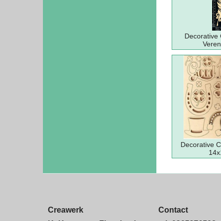
Decorative
Veren
Decorative C
14
Creawerk
Contact