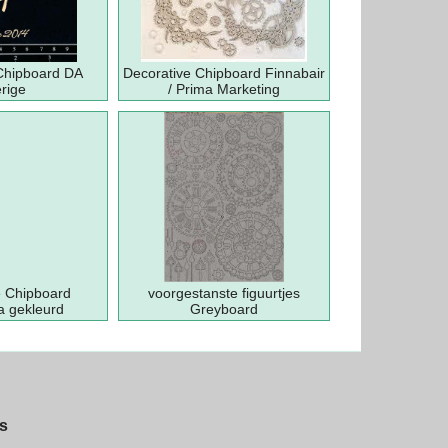
Chipboard DA
Decorative Chipboard Finnabair
rige
/ Prima Marketing
e Chipboard
voorgestanste figuurtjes
a gekleurd
Greyboard
s