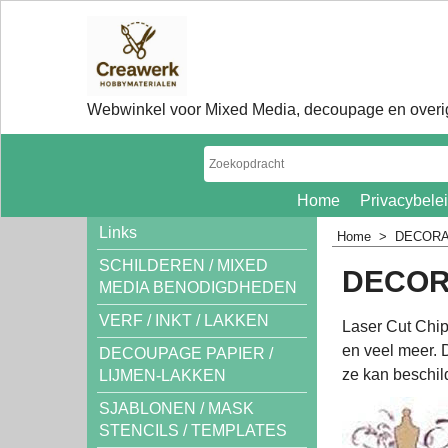
Webwinkel voor Mixed Media, decoupage en overig
Home
Privacybele
Links
Home
>
DECORAT
SCHILDEREN / MIXED
DECOR
MEDIA BENODIGDHEDEN
VERF / INKT / LAKKEN
Laser Cut Chip
en veel meer. 
DECOUPAGE PAPIER /
ze kan beschild
LIJMEN-LAKKEN
SJABLONEN / MASK
STENCILS / TEMPLATES