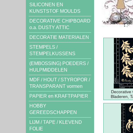
SILICONEN EN
KUNSTSTOF MOULDS
DECORATIVE CHIPBOARD
o.a. DUSTY ATTIC
DECORATIE MATERIALEN
STEMPELS /
STEMPELKUSSENS
(EMBOSSING) POEDERS /
HULPMIDDELEN
MDF / HOUT / STYROPOR /
TRANSPARANT vormen
Decorative
PAPIER en KRAFTPAPIER
Bladeren, 
HOBBY
GEREEDSCHAPPEN
LIJM / TAPE / KLEVEND
FOLIE