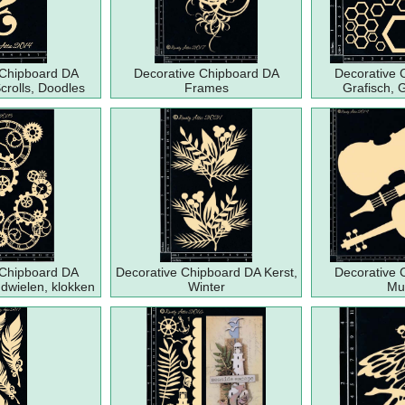
 Chipboard DA
Decorative Chipboard DA
Decorative 
crolls, Doodles
Frames
Grafisch, 
 Chipboard DA
Decorative Chipboard DA Kerst,
Decorative 
ndwielen, klokken
Winter
Mu