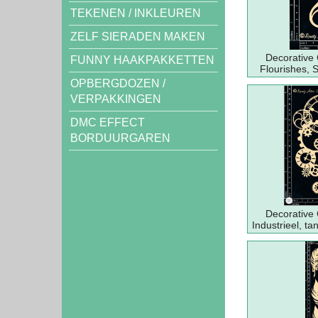
TEKENEN / INKLEUREN
ZELF SIERADEN MAKEN
Decorative
FUNNY HAAKPAKKETTEN
Flourishes, S
OPBERGDOZEN /
VERPAKKINGEN
DMC EFFECT
BORDUURGAREN
Decorative
Industrieel, ta