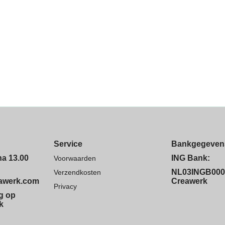
Service
Bankgegeven
na 13.00
ING Bank:
Voorwaarden
NL03INGB000
Verzendkosten
eawerk.com
Creawerk
Privacy
ng op
k