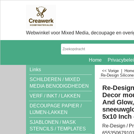
Webwinkel voor Mixed Media, decoupage en overig
Home
Privacybele
Links
<< Vorige
|
Hom
Re-Design Silicone
SCHILDEREN / MIXED
MEDIA BENODIGDHEDEN
Re-Design
Decor moul
VERF / INKT / LAKKEN
And Glow,
DECOUPAGE PAPIER /
sneeuwglo
LIJMEN-LAKKEN
5x10 Inch 
SJABLONEN / MASK
Re-Design / P
STENCILS / TEMPLATES
65535067910