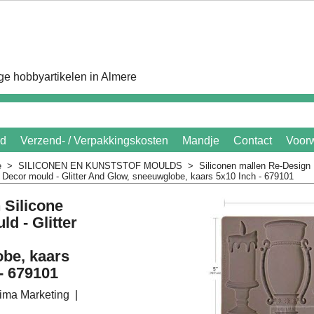
e hobbyartikelen in Almere
id
Verzend- / Verpakkingskosten
Mandje
Contact
Voor
e
>
SILICONEN EN KUNSTSTOF MOULDS
>
Siliconen mallen Re-Design
 Decor mould - Glitter And Glow, sneeuwglobe, kaars 5x10 Inch - 679101
 Silicone
d - Glitter
be, kaars
- 679101
rima Marketing
1