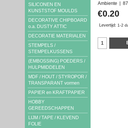
Ambiente
87
SILICONEN EN
KUNSTSTOF MOULDS
€
0.20
DECORATIVE CHIPBOARD
Levertijd:
1-2 d
o.a. DUSTY ATTIC
DECORATIE MATERIALEN
STEMPELS /
STEMPELKUSSENS
(EMBOSSING) POEDERS /
HULPMIDDELEN
MDF / HOUT / STYROPOR /
TRANSPARANT vormen
PAPIER en KRAFTPAPIER
HOBBY
GEREEDSCHAPPEN
LIJM / TAPE / KLEVEND
FOLIE