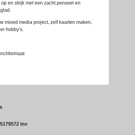
r op en strijk met een zacht penseel en
glad.
uw mixed media project, zelf kaarten maken,
er hobby's.
unchformaat
s
5179572 tnv