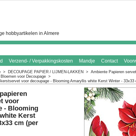
e hobbyartikelen in Almere
id
Verzend- / Verpakkingskosten
Mandje
Contact
Voor
e
>
DECOUPAGE PAPIER / LIJMEN-LAKKEN
>
Ambiente Papieren serve
n Bloemen voor Decoupage
>
kerstservet voor decoupage - Blooming Amaryllis white Kerst Winter - 33x33 
papieren
t voor
 - Blooming
white Kerst
3x33 cm (per