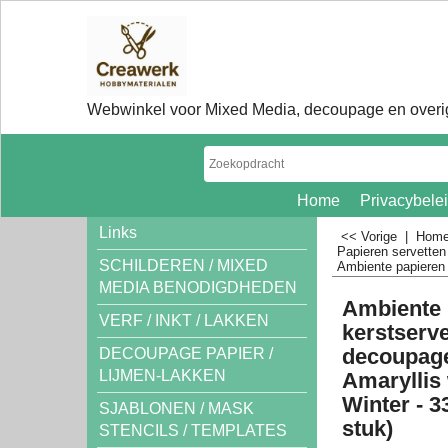
Webwinkel voor Mixed Media, decoupage en overig
Home
Privacybele
Links
<< Vorige
|
Hom
Papieren servette
SCHILDEREN / MIXED
Ambiente papieren 
MEDIA BENODIGDHEDEN
Ambiente 
VERF / INKT / LAKKEN
kerstserve
decoupage
DECOUPAGE PAPIER /
LIJMEN-LAKKEN
Amaryllis 
Winter - 3
SJABLONEN / MASK
stuk)
STENCILS / TEMPLATES