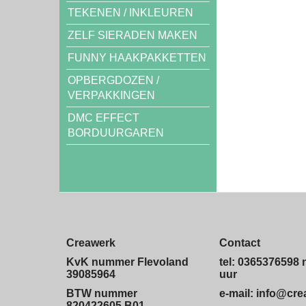
TEKENEN / INKLEUREN
ZELF SIERADEN MAKEN
FUNNY HAAKPAKKETTEN
OPBERGDOZEN /
VERPAKKINGEN
DMC EFFECT
BORDUURGAREN
Creawerk
Contact
KvK nummer Flevoland
tel: 0365376598 
39085964
uur
BTW nummer
e-mail: info@cr
820422605.B01