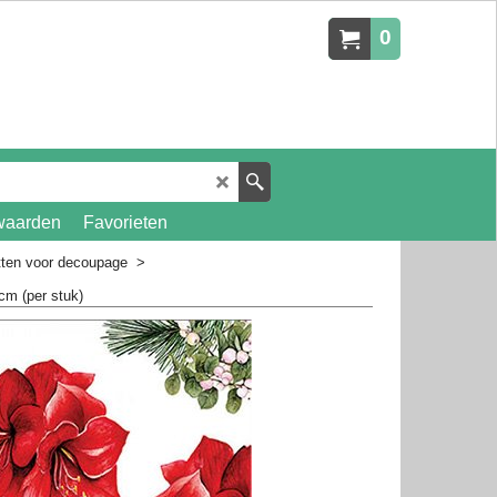
0
waarden
Favorieten
tten voor decoupage
>
cm (per stuk)