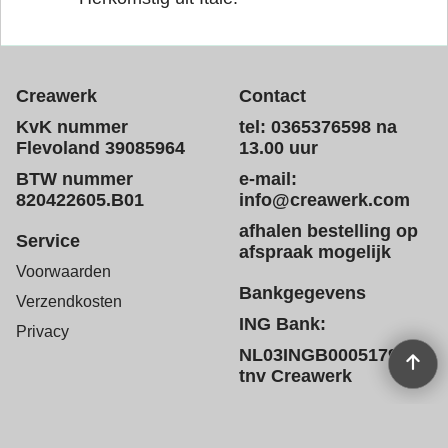
Creawerk
Contact
KvK nummer
tel: 0365376598 na
Flevoland 39085964
13.00 uur
BTW nummer
e-mail:
820422605.B01
info@creawerk.com
afhalen bestelling op
Service
afspraak mogelijk
Voorwaarden
Bankgegevens
Verzendkosten
ING Bank:
Privacy
NL03INGB0005179572
tnv Creawerk