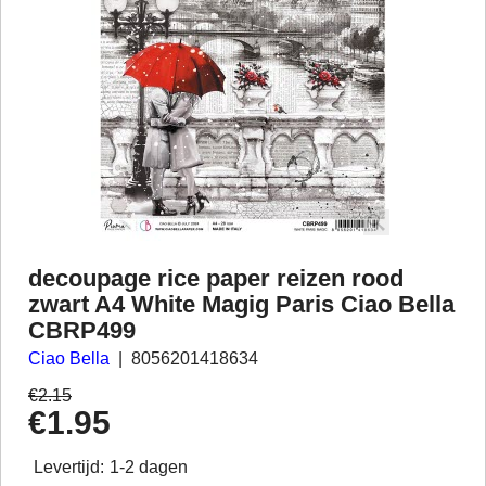
decoupage rice paper reizen rood
zwart A4 White Magig Paris Ciao Bella
CBRP499
Ciao Bella
8056201418634
€
2.15
€
1.95
Levertijd:
1-2 dagen