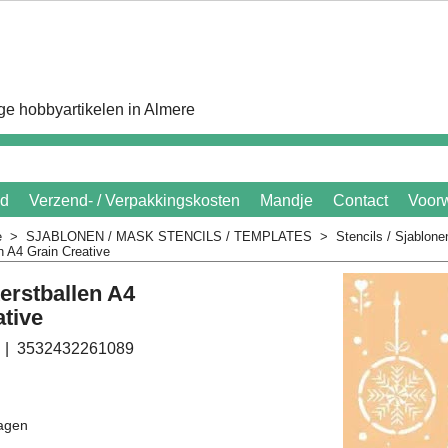
e hobbyartikelen in Almere
id
Verzend- / Verpakkingskosten
Mandje
Contact
Voor
e
>
SJABLONEN / MASK STENCILS / TEMPLATES
>
Stencils / Sjablon
n A4 Grain Creative
erstballen A4
ative
3532432261089
agen