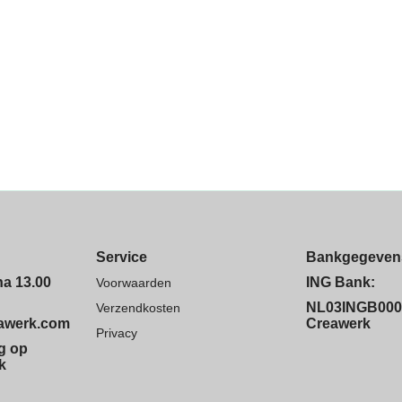
Service
Bankgegeven
na 13.00
ING Bank:
Voorwaarden
NL03INGB000
Verzendkosten
eawerk.com
Creawerk
Privacy
ng op
k