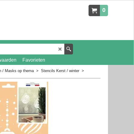
0
waarden
Favorieten
en / Masks op thema
>
Stencils Kerst / winter
>