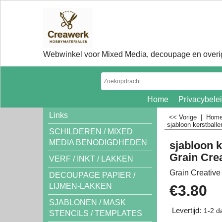
Webwinkel voor Mixed Media, decoupage en overig
Home
Privacybele
Links
<< Vorige
|
Hom
sjabloon kerstballe
SCHILDEREN / MIXED
MEDIA BENODIGDHEDEN
sjabloon k
Grain Cre
VERF / INKT / LAKKEN
Grain Creative
DECOUPAGE PAPIER /
LIJMEN-LAKKEN
€
3.80
SJABLONEN / MASK
Levertijd:
1-2 d
STENCILS / TEMPLATES