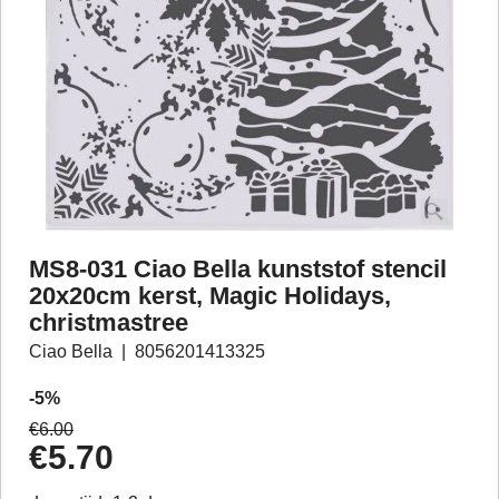
MS8-031 Ciao Bella kunststof stencil
20x20cm kerst, Magic Holidays,
christmastree
Ciao Bella
8056201413325
-5%
€
6.00
€
5.70