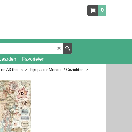
0
waarden
Favorieten
4 en A3 thema
>
Rijstpapier Mensen / Gezichten
>