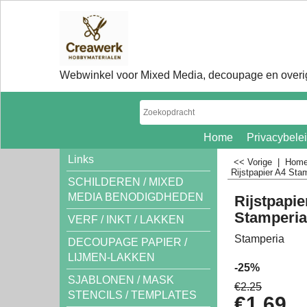
Webwinkel voor Mixed Media, decoupage en overig
Home
Privacybele
Links
<< Vorige
|
Hom
Rijstpapier A4 Sta
SCHILDEREN / MIXED
MEDIA BENODIGDHEDEN
Rijstpapie
Stamperia
VERF / INKT / LAKKEN
Stamperia
DECOUPAGE PAPIER /
LIJMEN-LAKKEN
-25%
SJABLONEN / MASK
€
2.25
STENCILS / TEMPLATES
€
1.69