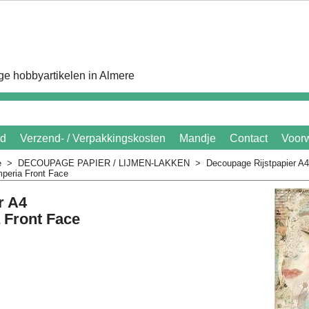
e hobbyartikelen in Almere
id
Verzend- / Verpakkingskosten
Mandje
Contact
Voor
e
>
DECOUPAGE PAPIER / LIJMEN-LAKKEN
>
Decoupage Rijstpapier A
mperia Front Face
r A4
 Front Face