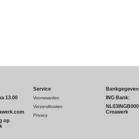
Service
Bankgegeven
na 13.00
ING Bank:
Voorwaarden
NL03INGB000
Verzendkosten
eawerk.com
Creawerk
Privacy
ng op
k