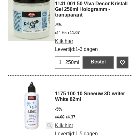
1141.001.50 Viva Decor Kristall
Gel 250ml Hologramm -
transparant
-5%
11.65
11.07
€
€
Klik hier
Levertijd:
1-3 dagen
Bestel
250ml
1175.100.10 Sneeuw 3D writer
White 82ml
-5%
4.60
4.37
€
€
Klik hier
Levertijd:
1-5 dagen