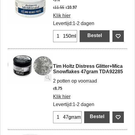
11.55
10.97
€
€
Klik hier
Levertijd:
1-2 dagen
Bestel
150ml
Tim Holtz Distress Glitter+Mica
Snowflakes 47gram TDA92285
2 potten op voorraad
8.75
€
Klik hier
Levertijd:
1-2 dagen
Bestel
47grram