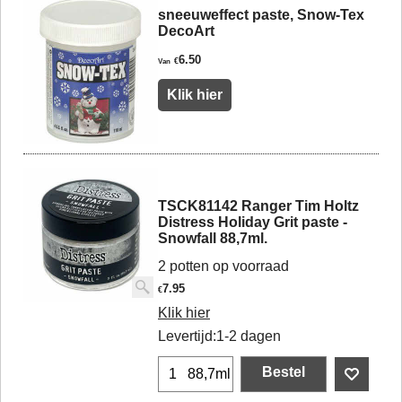
sneeuweffect paste, Snow-Tex
DecoArt
6.50
€
Van
Klik hier
TSCK81142 Ranger Tim Holtz
Distress Holiday Grit paste -
Snowfall 88,7ml.
2 potten op voorraad
7.95
€
Klik hier
Levertijd:
1-2 dagen
Bestel
88,7ml