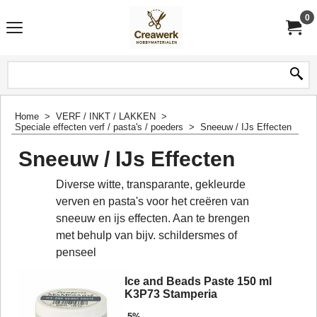
0
Home
>
VERF / INKT / LAKKEN
>
Speciale effecten verf / pasta's / poeders
>
Sneeuw / IJs Effecten
Sneeuw / IJs Effecten
Diverse witte, transparante, gekleurde
verven en pasta's voor het creëren van
sneeuw en ijs effecten. Aan te brengen
met behulp van bijv. schildersmes of
penseel
Ice and Beads Paste 150 ml
K3P73 Stamperia
-5%