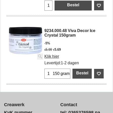
Bestel
9234.000.48 Viva Decor Ice
Crystal 150gram
-5%
5.99
5.69
€
€
Klik hier
Levertijd:
1-2 dagen
Bestel
150 gram
Creawerk
Contact
KvK nummer
tel: 0365376598 na