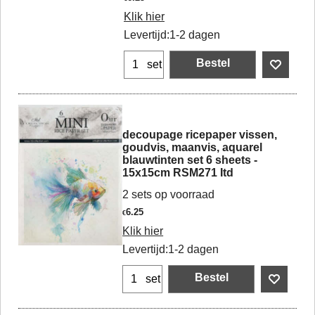
Klik hier
Levertijd:
1-2 dagen
Bestel
set
decoupage ricepaper vissen,
goudvis, maanvis, aquarel
blauwtinten set 6 sheets -
15x15cm RSM271 Itd
2 sets op voorraad
6.25
€
Klik hier
Levertijd:
1-2 dagen
Bestel
set