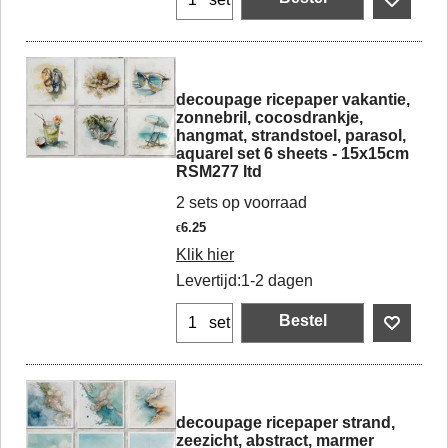
decoupage ricepaper vakantie,
zonnebril, cocosdrankje,
hangmat, strandstoel, parasol,
aquarel set 6 sheets - 15x15cm
RSM277 Itd
2 sets op voorraad
6.25
€
Klik hier
Levertijd:
1-2 dagen
Bestel
set
decoupage ricepaper strand,
zeezicht, abstract, marmer