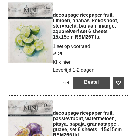
decoupage ricepaper fruit,
Limoen, ananas, kokosnoot,
stervrucht, banaan, mango,
aquarelverf set 6 sheets -
15x15cm RSM267 Itd
1 set op voorraad
6.25
€
Klik hier
Levertijd:
1-2 dagen
Bestel
set
decoupage ricepaper fruit,
passievrucht, watermeloen,
pitaya, papaja, granaatappel,
guave, set 6 sheets - 15x15cm
RSM266 Itd