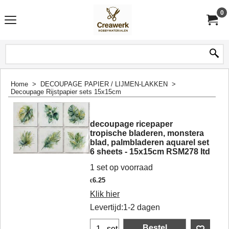
0
Home
>
DECOUPAGE PAPIER / LIJMEN-LAKKEN
>
Decoupage Rijstpapier sets 15x15cm
decoupage ricepaper
tropische bladeren, monstera
blad, palmbladeren aquarel set
6 sheets - 15x15cm RSM278 Itd
1 set op voorraad
6.25
€
Klik hier
Levertijd:
1-2 dagen
Bestel
set