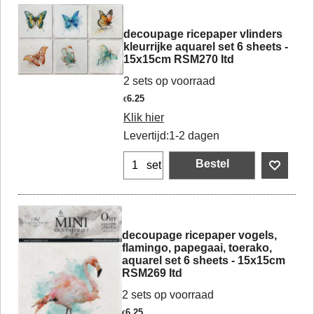
decoupage ricepaper vlinders
kleurrijke aquarel set 6 sheets -
15x15cm RSM270 Itd
2 sets op voorraad
6.25
€
Klik hier
Levertijd:
1-2 dagen
Bestel
set
decoupage ricepaper vogels,
flamingo, papegaai, toerako,
aquarel set 6 sheets - 15x15cm
RSM269 Itd
2 sets op voorraad
6.25
€