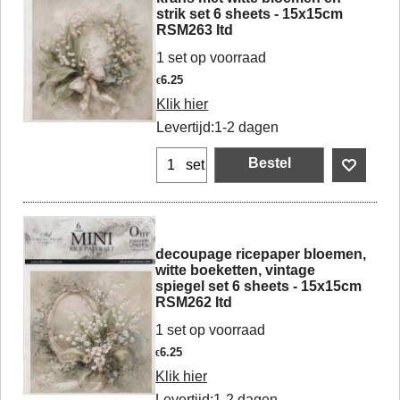
strik set 6 sheets - 15x15cm
RSM263 Itd
1 set op voorraad
6.25
€
Klik hier
Levertijd:
1-2 dagen
Bestel
set
decoupage ricepaper bloemen,
witte boeketten, vintage
spiegel set 6 sheets - 15x15cm
RSM262 Itd
1 set op voorraad
6.25
€
Klik hier
Levertijd:
1-2 dagen