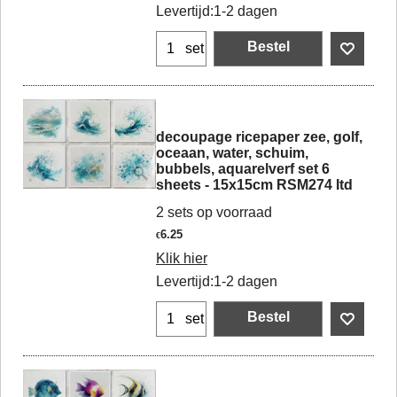
Levertijd:
1-2 dagen
Bestel
set
decoupage ricepaper zee, golf,
oceaan, water, schuim,
bubbels, aquarelverf set 6
sheets - 15x15cm RSM274 Itd
2 sets op voorraad
6.25
€
Klik hier
Levertijd:
1-2 dagen
Bestel
set