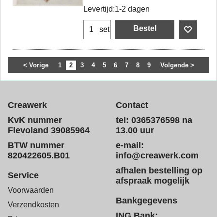
Levertijd:
1-2 dagen
Bestel
set
< Vorige
1
2
3
4
5
6
7
8
9
Volgende >
Creawerk
Contact
KvK nummer
tel: 0365376598 na
Flevoland 39085964
13.00 uur
BTW nummer
e-mail:
820422605.B01
info@creawerk.com
afhalen bestelling op
Service
afspraak mogelijk
Voorwaarden
Bankgegevens
Verzendkosten
ING Bank: