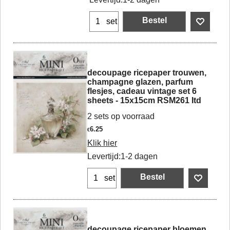
Bestel
set
decoupage ricepaper trouwen,
champagne glazen, parfum
flesjes, cadeau vintage set 6
sheets - 15x15cm RSM261 Itd
2 sets op voorraad
6.25
€
Klik hier
Levertijd:
1-2 dagen
Bestel
set
decoupage ricepaper bloemen,