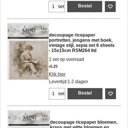
Bestel
set
decoupage ricepaper
portretten, jongens met boek,
vintage stijl, sepia set 6 sheets
- 15x15cm RSM264 Itd
1 set op voorraad
6.25
€
Klik hier
Levertijd:
1-2 dagen
Bestel
set
decoupage ricepaper bloemen,
krans met witte bloemen en