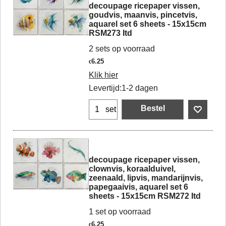
decoupage ricepaper vissen,
goudvis, maanvis, pincetvis,
aquarel set 6 sheets - 15x15cm
RSM273 Itd
2 sets op voorraad
6.25
€
Klik hier
Levertijd:
1-2 dagen
Bestel
set
decoupage ricepaper vissen,
clownvis, koraalduivel,
zeenaald, lipvis, mandarijnvis,
papegaaivis, aquarel set 6
sheets - 15x15cm RSM272 Itd
1 set op voorraad
6.25
€