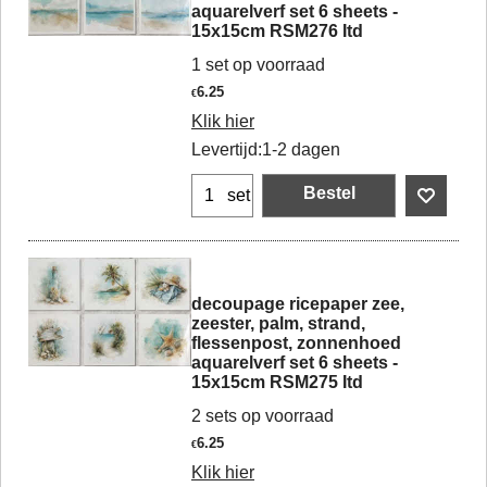
aquarelverf set 6 sheets -
15x15cm RSM276 Itd
1 set op voorraad
6.25
€
Klik hier
Levertijd:
1-2 dagen
Bestel
set
decoupage ricepaper zee,
zeester, palm, strand,
flessenpost, zonnenhoed
aquarelverf set 6 sheets -
15x15cm RSM275 Itd
2 sets op voorraad
6.25
€
Klik hier