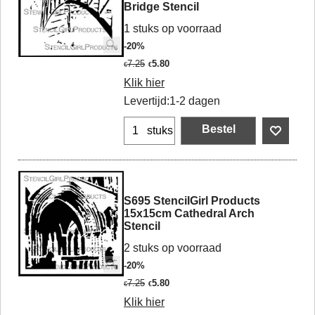
Bridge Stencil
1 stuks op voorraad
-20%
7.25
5.80
€
€
Klik hier
Levertijd:
1-2 dagen
Bestel
stuks
S695 StencilGirl Products
15x15cm Cathedral Arch
Stencil
2 stuks op voorraad
-20%
7.25
5.80
€
€
Klik hier