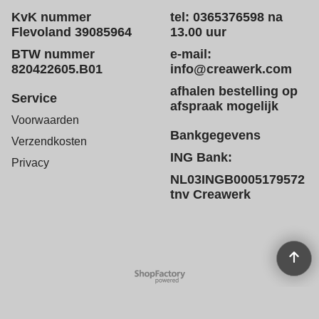
KvK nummer
tel: 0365376598 na
Flevoland 39085964
13.00 uur
BTW nummer
e-mail:
820422605.B01
info@creawerk.com
afhalen bestelling op
Service
afspraak mogelijk
Voorwaarden
Bankgegevens
Verzendkosten
ING Bank:
Privacy
NL03INGB0005179572
tnv Creawerk
Webwinkel gemaakt met
ShopFactory webwinkel
software.