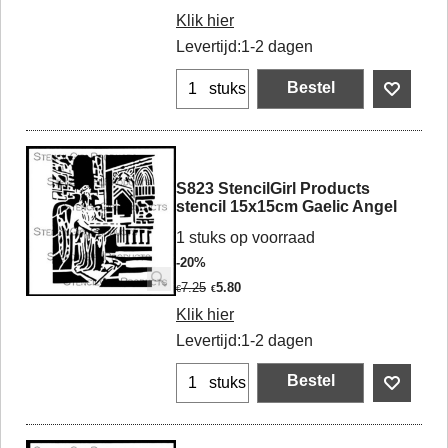
Klik hier
Levertijd:
1-2 dagen
Bestel
stuks
S823 StencilGirl Products
stencil 15x15cm Gaelic Angel
1 stuks op voorraad
-20%
7.25
5.80
€
€
Klik hier
Levertijd:
1-2 dagen
Bestel
stuks