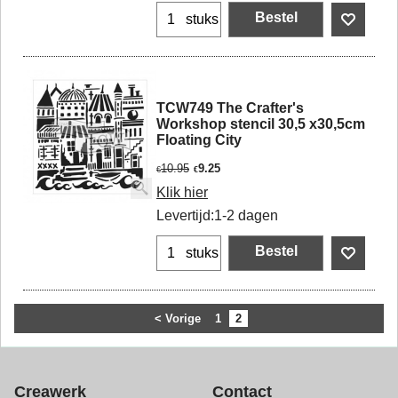
Bestel
stuks
TCW749 The Crafter's
Workshop stencil 30,5 x30,5cm
Floating City
10.95
9.25
€
€
Klik hier
Levertijd:
1-2 dagen
Bestel
stuks
< Vorige
1
2
Creawerk
Contact